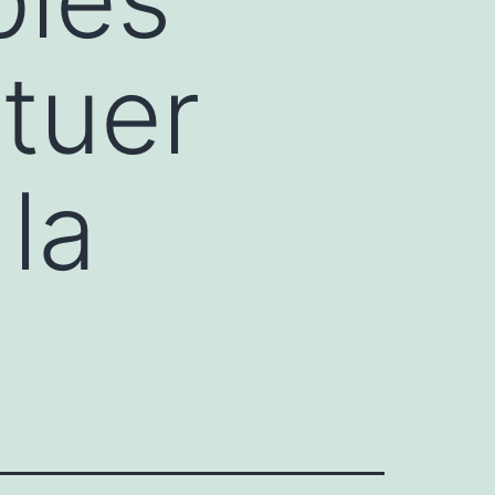
ituer
la