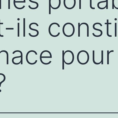
-ils const
ace pour 
?