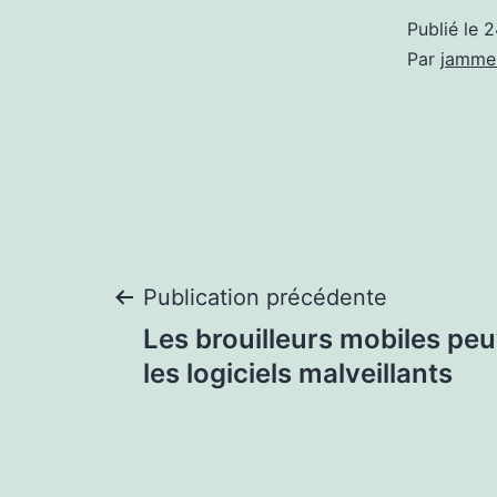
Publié le
2
Par
jamme
Navigation
Publication précédente
Les brouilleurs mobiles pe
de
les logiciels malveillants
l’article