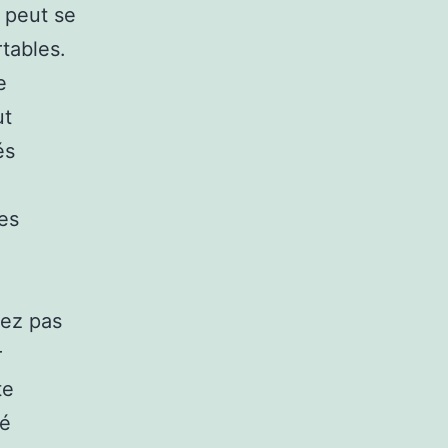
 peut se
tables.
e
ut
és
es
vez pas
r
te
ré