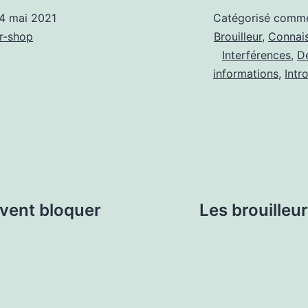
4 mai 2021
Catégorisé com
r-shop
Brouilleur
,
Connai
Interférences
,
D
informations
,
Intr
uvent bloquer
Les brouilleu