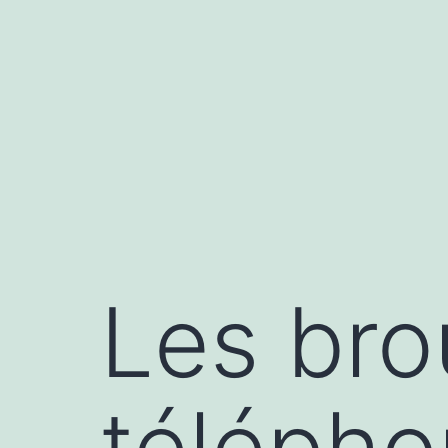
Aller
au
contenu
Les bro
télépho