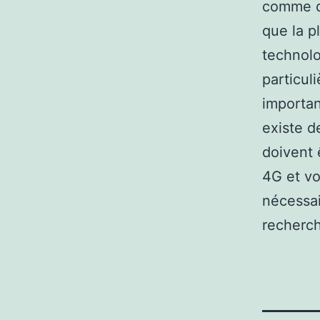
comme d
que la pl
technolo
particuli
importan
existe d
doivent 
4G et vo
nécessai
recherch