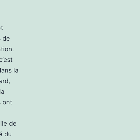
et
s de
tion.
c’est
dans la
ard,
la
s ont
ile de
té du