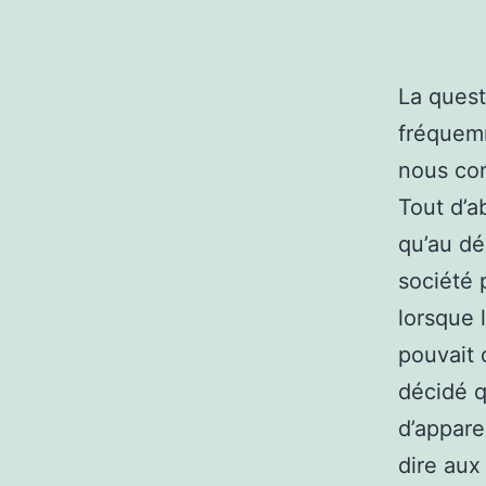
La quest
fréquemm
nous con
Tout d’a
qu’au dé
société p
lorsque 
pouvait 
décidé q
d’appare
dire aux