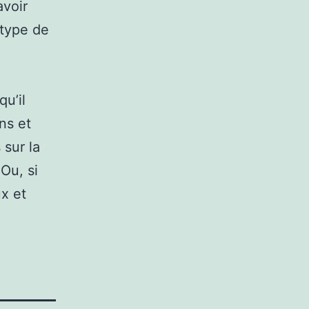
voir
 type de
u’il
ns et
 sur la
Ou, si
x et