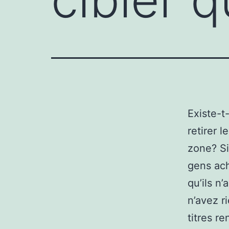
Existe-t
retirer 
zone? S
gens ac
qu’ils n
n’avez r
titres r