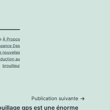
me
À Propos
ssance Des
e nouvelles
oduction au
brouilleur
Publication suivante
rouillage gps est une énorme