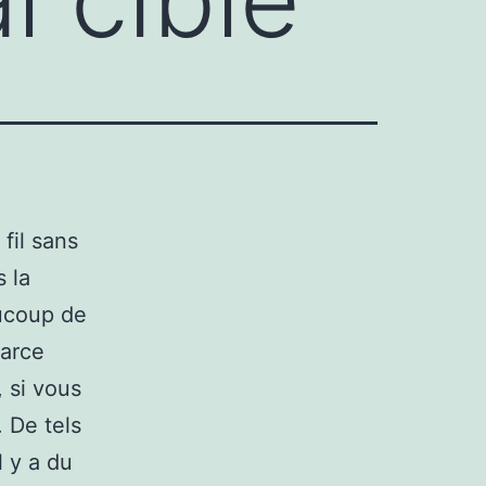
fil sans
s la
ucoup de
arce
, si vous
. De tels
l y a du