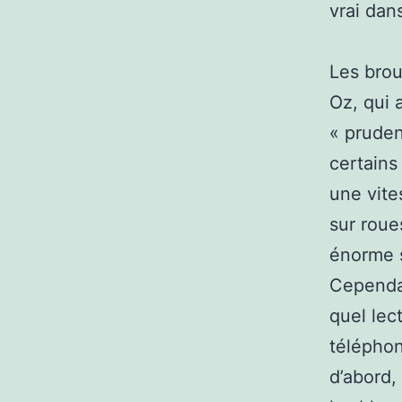
vrai dans
Les brou
Oz, qui 
« pruden
certains
une vite
sur roues
énorme 
Cependan
quel lec
téléphon
d’abord,