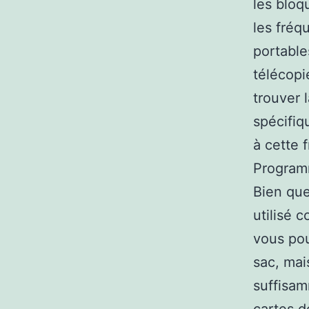
les bloq
les fréq
portable
télécopi
trouver 
spécifiq
à cette
Program
Bien que 
utilisé 
vous pou
sac, mai
suffisam