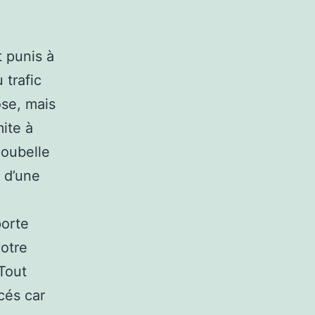
t punis à
 trafic
ose, mais
ite à
poubelle
t d’une
porte
votre
Tout
cés car