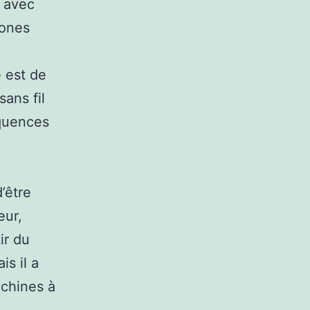
s avec
hones
e est de
ans fil
équences
d’être
eur,
ir du
is il a
achines à