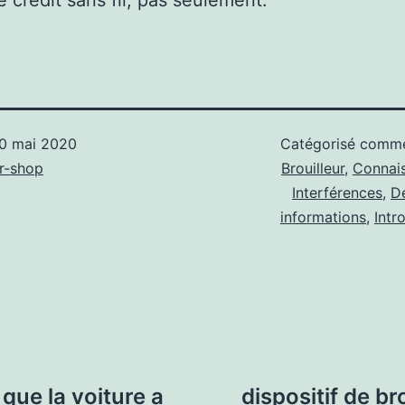
e crédit sans fil, pas seulement.
0 mai 2020
Catégorisé com
r-shop
Brouilleur
,
Connai
Interférences
,
D
informations
,
Intr
que la voiture a
dispositif de b