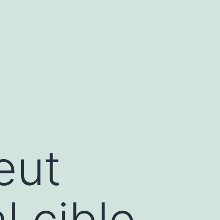
eut
l cible