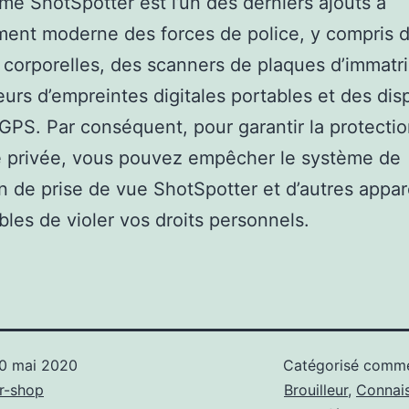
me ShotSpotter est l’un des derniers ajouts à
ment moderne des forces de police, y compris 
corporelles, des scanners de plaques d’immatri
eurs d’empreintes digitales portables et des disp
 GPS. Par conséquent, pour garantir la protecti
e privée, vous pouvez empêcher le système de
n de prise de vue ShotSpotter et d’autres appar
bles de violer vos droits personnels.
0 mai 2020
Catégorisé com
r-shop
Brouilleur
,
Connai