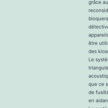
grâce au
reconsidé
bloquera
détectiv
appareil
être uti
des kio
Le systè
triangul
acoustiq
que ce s
de fusil
en aidan