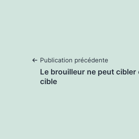
Navigation
Publication précédente
Le brouilleur ne peut cibler 
de
cible
l’article