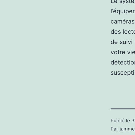
Le systè
l’équipe
caméras 
des lect
de suivi
votre vi
détectio
suscepti
Publié le
3
Par
jamme