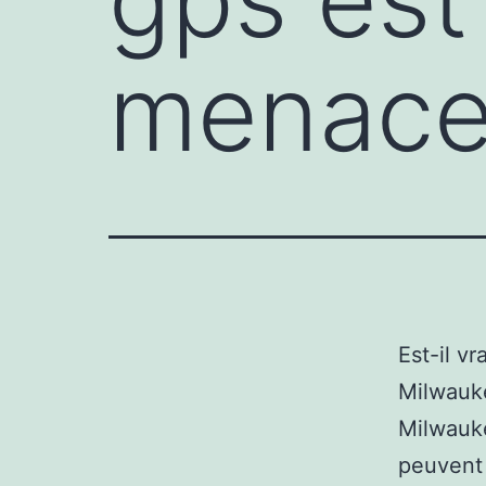
menac
Est-il v
Milwauke
Milwauke
peuvent 