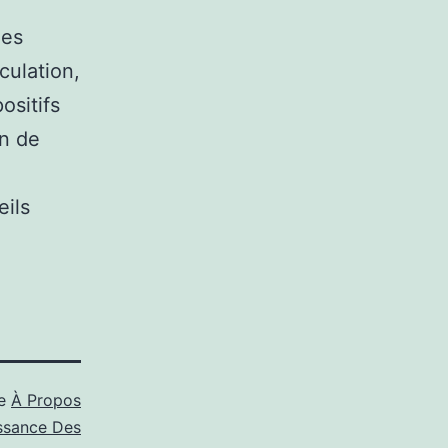
des
culation,
ositifs
on de
eils
me
À Propos
ssance Des