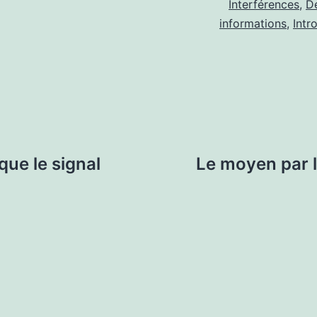
Interférences
,
D
informations
,
Intr
que le signal
Le moyen par le