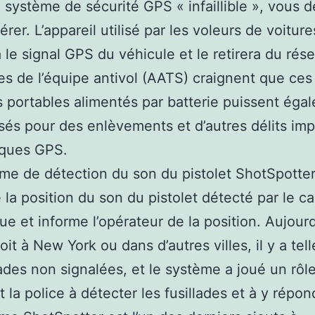
 système de sécurité GPS « infaillible », vous 
rer. L’appareil utilisé par les voleurs de voiture
 le signal GPS du véhicule et le retirera du rés
es de l’équipe antivol (AATS) craignent que ces
s portables alimentés par batterie puissent éga
lisés pour des enlèvements et d’autres délits imp
sques GPS.
me de détection du son du pistolet ShotSpotte
e la position du son du pistolet détecté par le c
ue et informe l’opérateur de la position. Aujourd
oit à New York ou dans d’autres villes, il y a te
lades non signalées, et le système a joué un rô
t la police à détecter les fusillades et à y répon