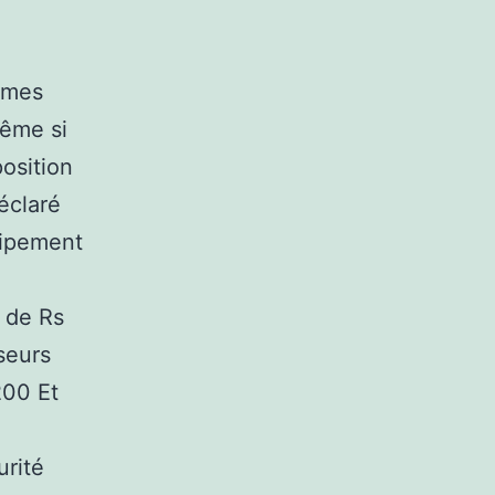
mmes
 même si
position
éclaré
uipement
x de Rs
seurs
200 Et
urité