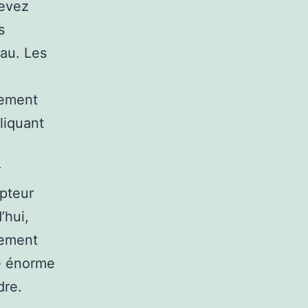
devez
s
eau. Les
lement
liquant
r
apteur
’hui,
llement
le énorme
dre.