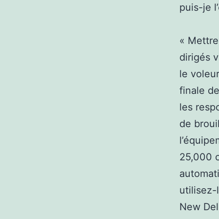
puis-je 
« Mettre
dirigés v
le voleu
finale d
les resp
de broui
l’équip
25,000 
automati
utilisez-
New Delh