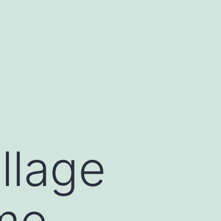
illage
me