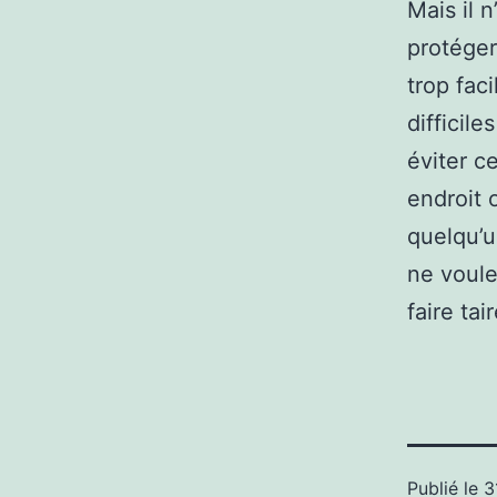
Mais il 
protéger
trop fac
difficile
éviter c
endroit 
quelqu’u
ne voule
faire tai
Publié le
3