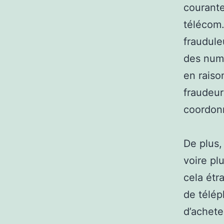
courant
télécom.
fraudule
des numé
en raiso
fraudeur
coordonn
De plus,
voire pl
cela étra
de télép
d’achete