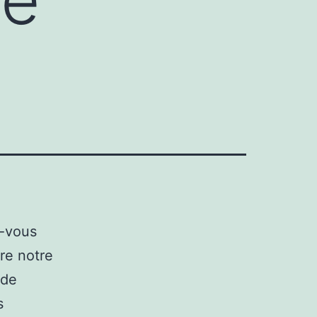
s-vous
re notre
 de
s