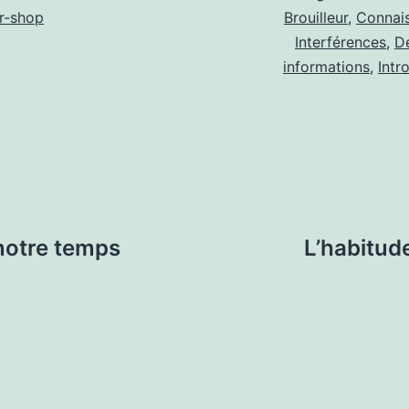
r-shop
Brouilleur
,
Connai
Interférences
,
D
informations
,
Intr
 notre temps
L’habitude