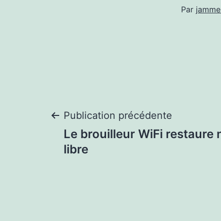
Par
jamme
Navigation
Publication précédente
Le brouilleur WiFi restaure
de
libre
l’article