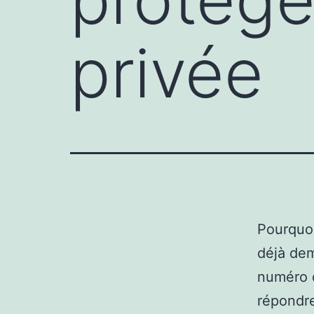
privée
Pourquoi
déjà dem
numéro d
répondre