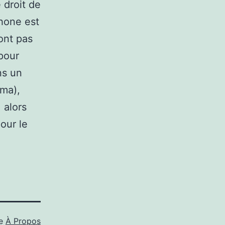
 droit de
phone est
sont pas
 pour
ns un
éma),
 alors
our le
me
À Propos