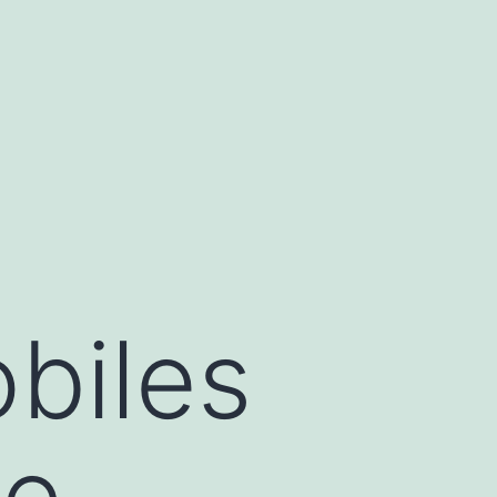
obiles
ie