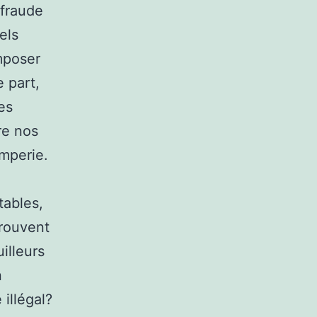
fraude
els
mposer
 part,
es
re nos
omperie.
tables,
trouvent
uilleurs
n
illégal?