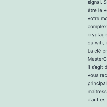
signal. 
être le 
votre mo
complexe
cryptage
du wifi, 
La clé p
MasterCa
il s’agit
vous re
principa
maîtress
d’autres