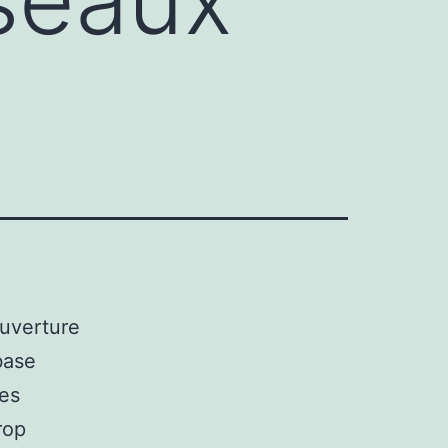
ouverture
base
des
rop