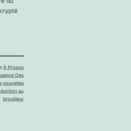
re du
 crypté
me
À Propos
ssance Des
e nouvelles
oduction au
brouilleur