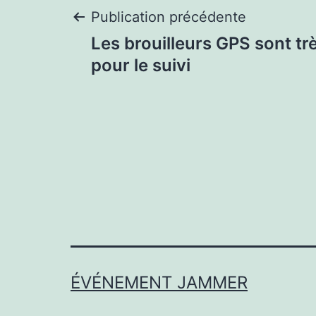
Navigation
Publication précédente
Les brouilleurs GPS sont tr
de
pour le suivi
l’article
ÉVÉNEMENT JAMMER