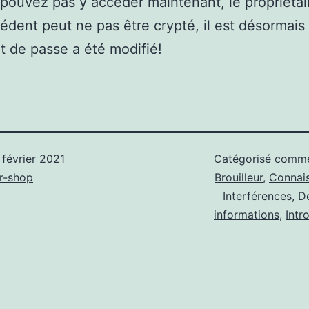
pouvez pas y accéder maintenant, le propriétai
cédent peut ne pas être crypté, il est désormais
t de passe a été modifié!
 février 2021
Catégorisé com
r-shop
Brouilleur
,
Connai
Interférences
,
D
informations
,
Intr