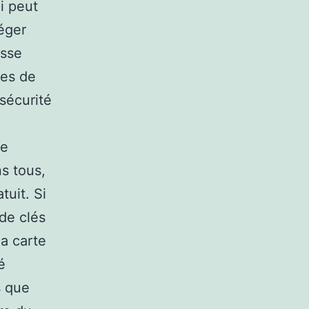
ui peut
téger
asse
mes de
sécurité
ne
s tous,
tuit. Si
de clés
la carte
é
s que