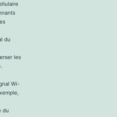
llulaire
nnants
des
al du
erser les
.
ignal Wi-
exemple,
e du