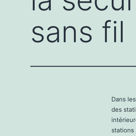
sans fil
Dans les
des stat
intérieu
stations