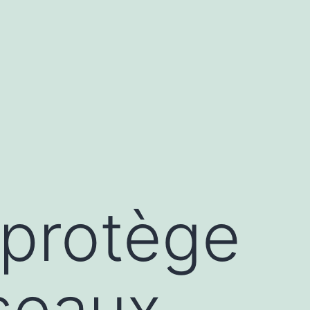
 protège
éseaux