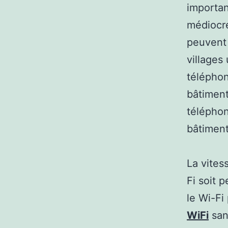
importan
médiocre
peuvent 
villages
téléphon
bâtiment
téléphon
bâtiment
La vites
Fi soit 
le Wi-Fi
WiFi
sans