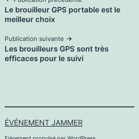
Navigation
Le brouilleur GPS portable est le
de
meilleur choix
l’article
Publication suivante
Les brouilleurs GPS sont très
efficaces pour le suivi
ÉVÉNEMENT JAMMER
Fièrement propulsé par
WordPress