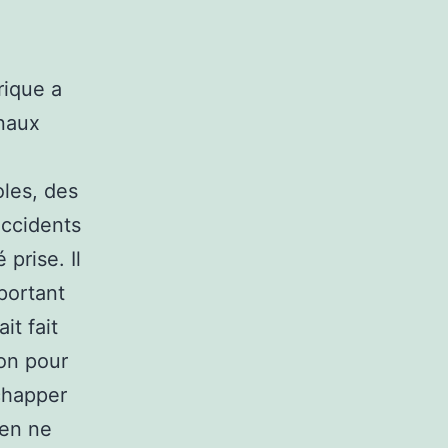
rique a
gnaux
oles, des
accidents
prise. Il
portant
it fait
on pour
chapper
ien ne