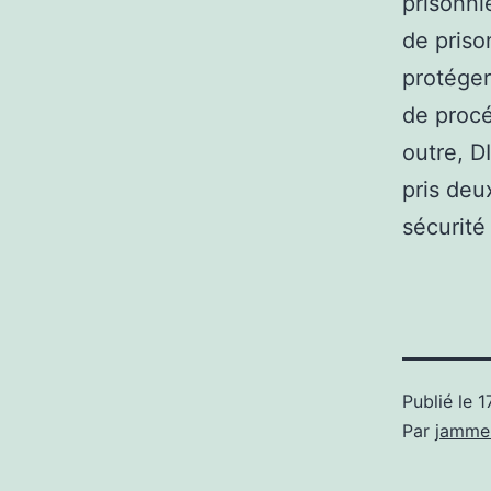
prisonni
de priso
protéger
de procé
outre, D
pris deu
sécurité
Publié le
1
Par
jamme