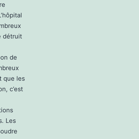
re
’hôpital
ombreux
é détruit
ion de
mbreux
t que les
n, c’est
tions
s. Les
soudre