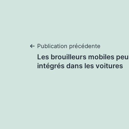
Navigation
Publication précédente
Les brouilleurs mobiles peu
de
intégrés dans les voitures
l’article