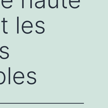
t les
s
bles