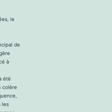
ées, le
ncipal de
agère
cé à
a été
 colère
quence,
 les