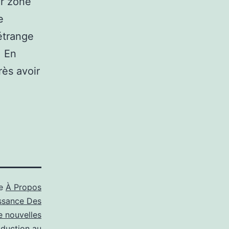
ur zone
e
 étrange
. En
rès avoir
e
me
À Propos
ssance Des
e nouvelles
oduction au