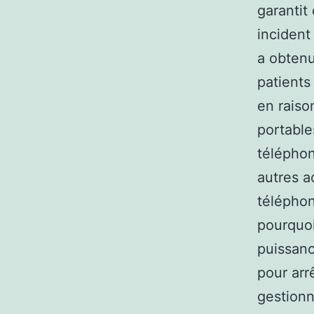
garantit
incident
a obten
patients 
en raiso
portable
télépho
autres a
téléphon
pourquo
puissanc
pour arr
gestionn