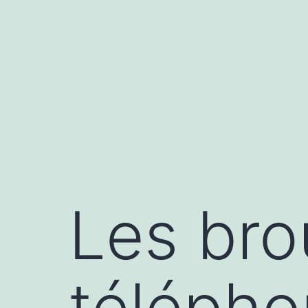
Aller
au
contenu
Les bro
télépho