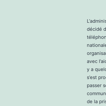
L’admini
décidé d
téléphon
national
organisa
avec l’a
y a quel
s’est pr
passer s
communiq
de la pr