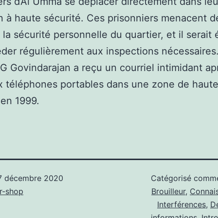
ers d’Al Umma se déplacer directement dans le
n à haute sécurité. Ces prisonniers menacent d
 la sécurité personnelle du quartier, et il serait
der régulièrement aux inspections nécessaires
IG Govindarajan a reçu un courriel intimidant ap
x téléphones portables dans une zone de haut
 en 1999.
7 décembre 2020
Catégorisé com
r-shop
Brouilleur
,
Connai
Interférences
,
D
informations
,
Intr