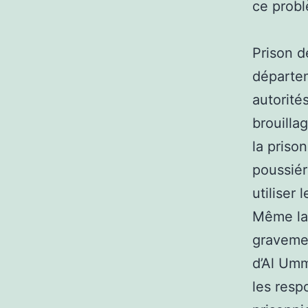
ce prob
Prison d
départem
autorité
brouilla
la priso
poussiér
utiliser
Même la 
gravemen
d’Al Umm
les resp