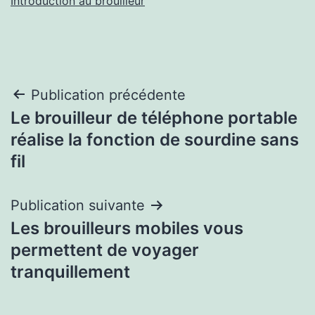
Introduction au brouilleur
Navigation
Publication précédente
Le brouilleur de téléphone portable
de
réalise la fonction de sourdine sans
l’article
fil
Publication suivante
Les brouilleurs mobiles vous
permettent de voyager
tranquillement