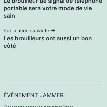
Le brouilleur de signal de téléphone
de
portable sera votre mode de vie
l’article
sain
Publication suivante
Les brouilleurs ont aussi un bon
côté
ÉVÉNEMENT JAMMER