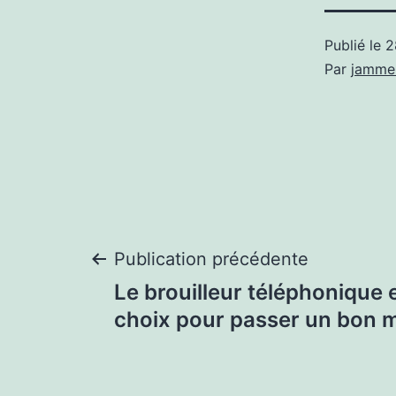
Publié le
2
Par
jamme
Navigation
Publication précédente
Le brouilleur téléphonique e
de
choix pour passer un bon
l’article