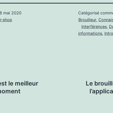
8 mai 2020
Catégorisé com
r-shop
Brouilleur
,
Connai
Interférences
,
D
informations
,
Intr
st le meilleur
Le brouill
 moment
l’applica