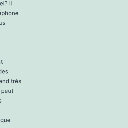
l? Il
léphone
us
nt
des
end très
 peut
s
sque