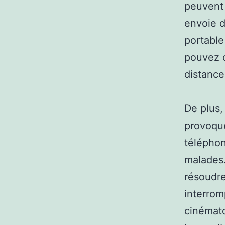
peuvent 
envoie d
portable
pouvez d
distance
De plus,
provoque
téléphon
malades.
résoudre
interrom
cinémato