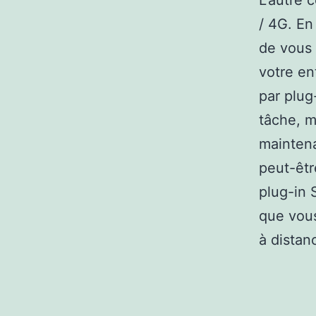
L’autre 
/ 4G. En
de vous 
votre en
par plug
tâche, m
maintena
peut-êtr
plug-in 
que vous 
à distanc