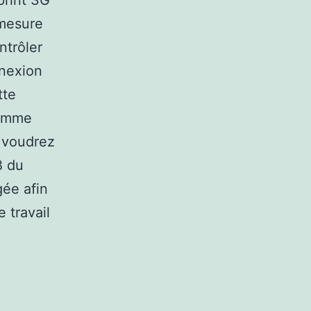
print 3G
 mesure
ntrôler
nnexion
tte
comme
e voudrez
B du
gée afin
e travail