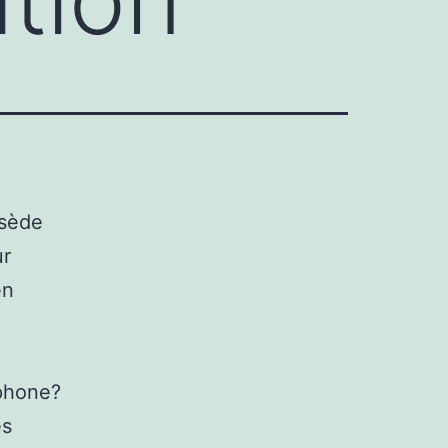
ssède
ur
en
éphone?
es