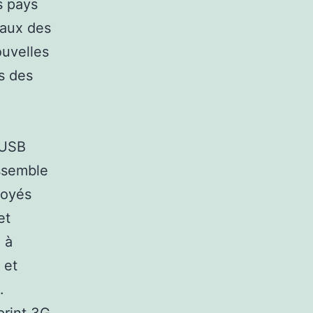
s pays
naux des
ouvelles
s des
 USB
essemble
loyés
et
e à
 et
.