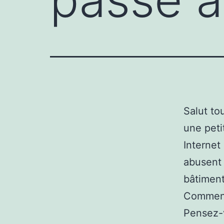
Salut to
une peti
Internet 
abusent 
bâtiment
Comment 
Pensez-v