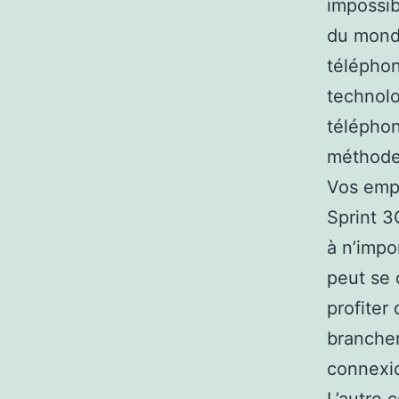
impossib
du monde
téléphon
technolo
téléphon
méthodes
Vos empl
Sprint 3G
à n’impo
peut se 
profiter 
brancher
connexio