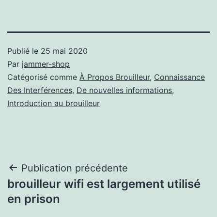
Publié le
25 mai 2020
Par
jammer-shop
Catégorisé comme
À Propos Brouilleur
,
Connaissance
Des Interférences
,
De nouvelles informations
,
Introduction au brouilleur
Navigation
Publication précédente
brouilleur wifi est largement utilisé
de
en prison
l’article