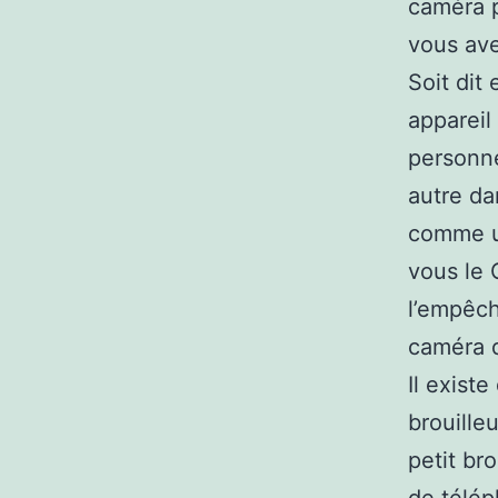
caméra p
vous ave
Soit dit
appareil
personne
autre da
comme u
vous le 
l’empêch
caméra q
Il exist
brouille
petit br