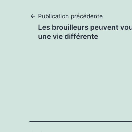
Navigation
Publication précédente
Les brouilleurs peuvent vou
de
une vie différente
l’article