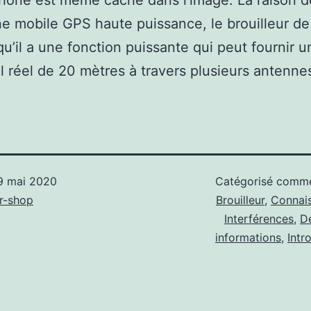
hone est même caché dans l’image. La raison d
e mobile GPS haute puissance, le brouilleur de
qu’il a une fonction puissante qui peut fournir 
il réel de 20 mètres à travers plusieurs antenne
9 mai 2020
Catégorisé com
r-shop
Brouilleur
,
Connai
Interférences
,
D
informations
,
Intr