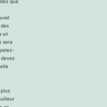
vidéo que
ouvel
 des
a un
e sera
pelez-
s devez
elle
 plus
uilleur