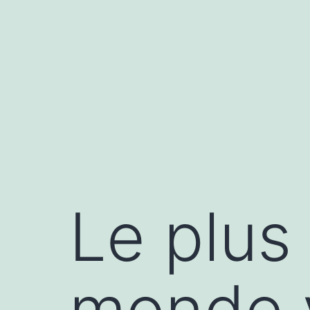
Aller
au
contenu
Le plus 
monde 