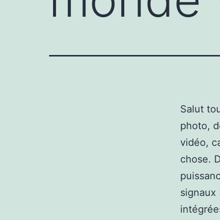
Salut to
photo, d
vidéo, c
chose. D
puissanc
signaux 
intégrée