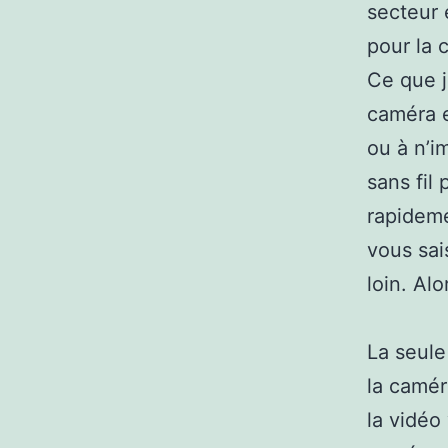
secteur 
pour la 
Ce que j
caméra e
ou à n’i
sans fil
rapideme
vous sai
loin. Al
La seule
la camér
la vidéo