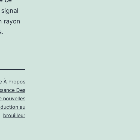
e ce
 signal
un rayon
s.
me
À Propos
ssance Des
e nouvelles
oduction au
brouilleur