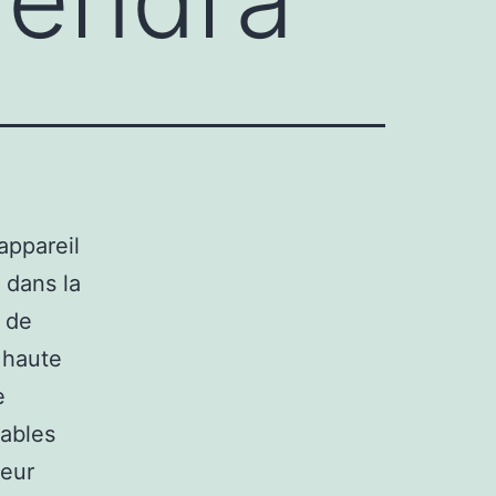
appareil
 dans la
e de
 haute
e
eables
teur