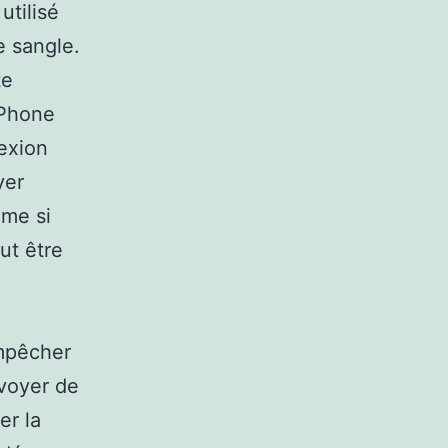
utilisé
e sangle.
te
iPhone
nexion
yer
ême si
ut être
empêcher
nvoyer de
er la