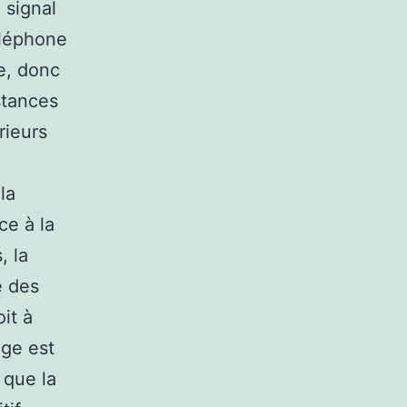
 signal
éléphone
e, donc
stances
rieurs
la
ce à la
, la
e des
it à
age est
 que la