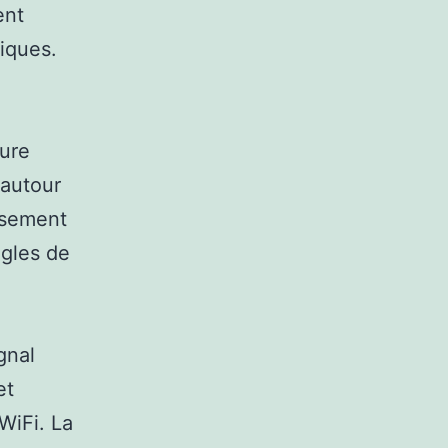
ent
niques.
ture
 autour
usement
ugles de
gnal
et
WiFi. La