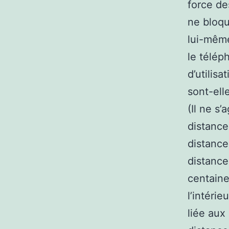
force de
ne bloqu
lui-même
le télé
d’utilisa
sont-ell
(Il ne s
distance
distance
distance
centaine
l’intérie
liée aux