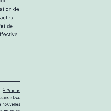
tif
sation de
facteur
fet de
ffective
me
À Propos
ssance Des
e nouvelles
oduction au