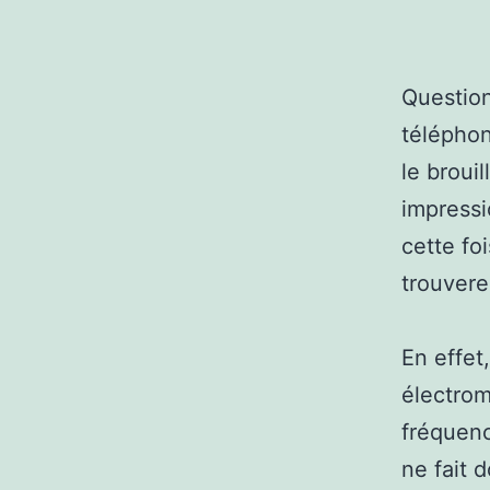
Question
téléphon
le broui
impressi
cette fo
trouvere
En effet
électro
fréquenc
ne fait 