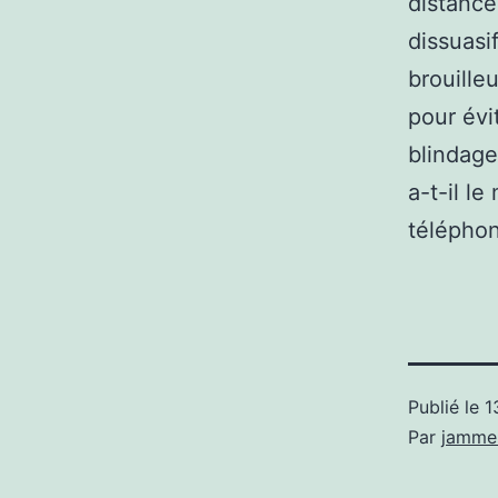
distance
dissuasi
brouille
pour évi
blindage
a-t-il l
télépho
Publié le
1
Par
jamme