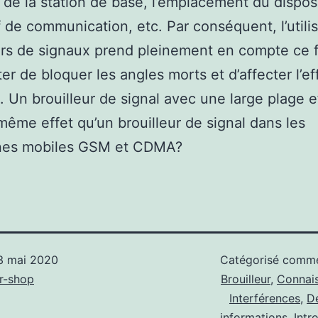
 de la station de base, l’emplacement du disposi
f de communication, etc. Par conséquent, l’utili
urs de signaux prend pleinement en compte ce 
ter de bloquer les angles morts et d’affecter l’ef
. Un brouilleur de signal avec une large plage e
e même effet qu’un brouilleur de signal dans les
nes mobiles GSM et CDMA?
3 mai 2020
Catégorisé com
r-shop
Brouilleur
,
Connai
Interférences
,
D
informations
,
Intr