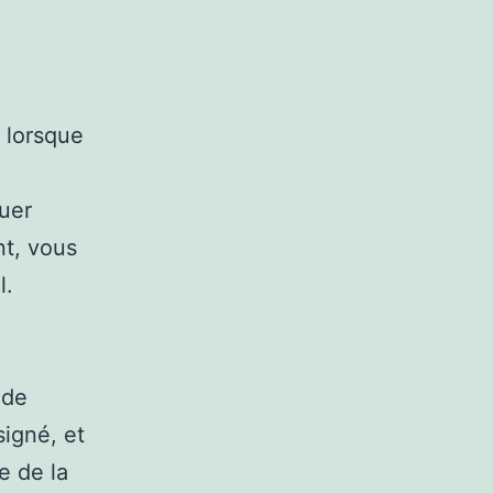
e lorsque
uer
nt, vous
l.
 de
igné, et
e de la