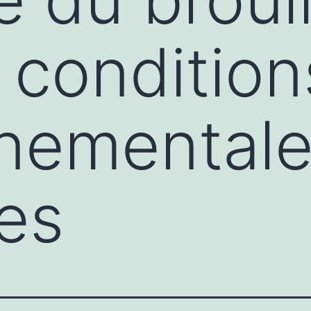
x condition
nnemental
es