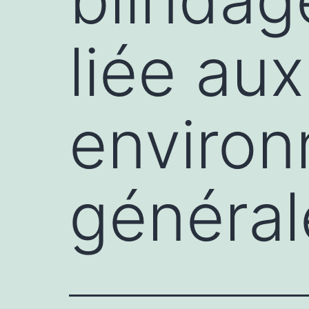
liée au
enviro
général