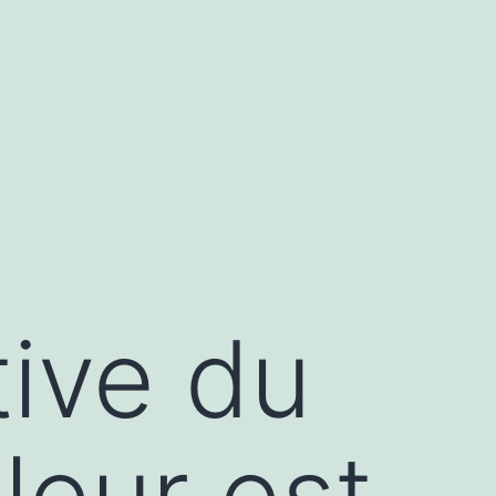
tive du
leur est