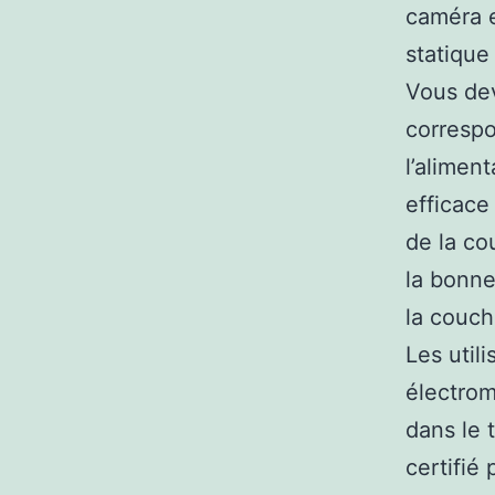
caméra e
statique
Vous dev
correspo
l’alimen
efficace
de la co
la bonne
la couch
Les util
électrom
dans le 
certifié