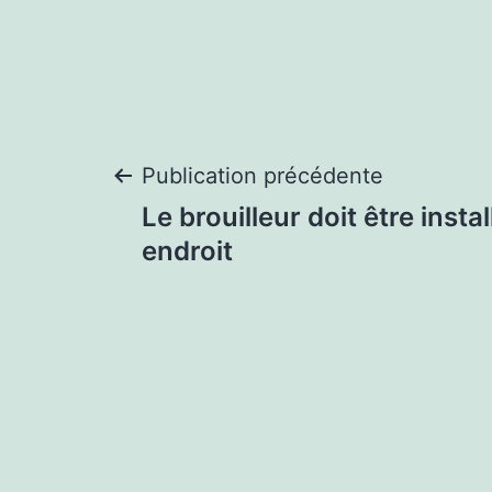
Navigation
Publication précédente
Le brouilleur doit être insta
de
endroit
l’article