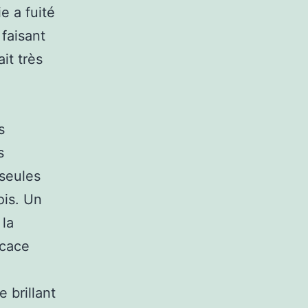
e a fuité
faisant
it très
s
s
 seules
ois. Un
 la
icace
 brillant