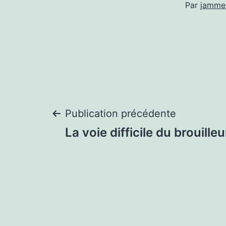
Par
jamme
Navigation
Publication précédente
La voie difficile du brouille
de
l’article