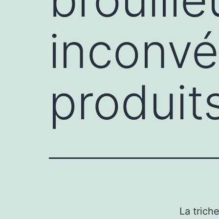
inconvé
produit
La trich