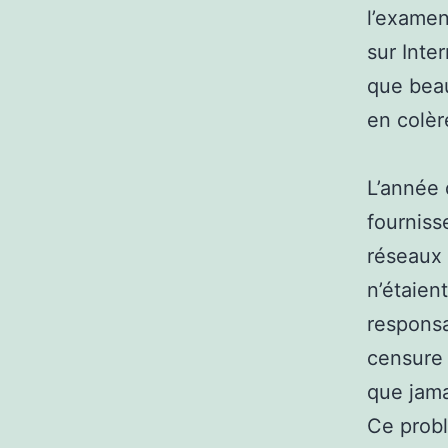
l’examen
sur Inte
que beau
en colèr
L’année 
fourniss
réseaux 
n’étaient
responsa
censure 
que jama
Ce probl