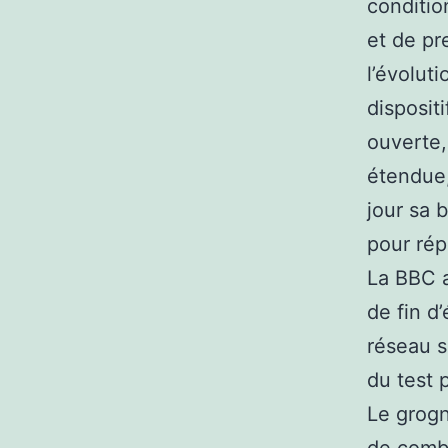
conditio
et de pr
l’évolut
disposit
ouverte, 
étendue,
jour sa 
pour rép
La BBC a
de fin d
réseau s
du test 
Le grogn