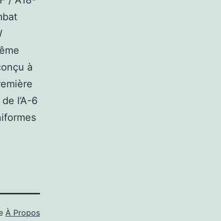
F / A18-
mbat
W
même
conçu à
remière
 de l’A-6
niformes
me
À Propos