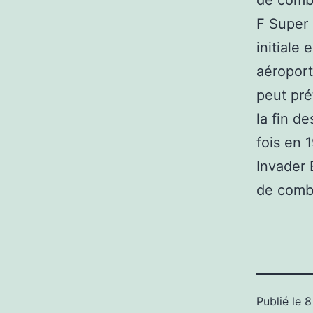
de comba
F Super 
initiale
aéropor
peut pré
la fin d
fois en 
Invader 
de comb
Publié le
8