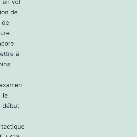
 en vol
ion de
e de
ture
encore
ettre à
oins
l’examen
 le
e début
 tactique