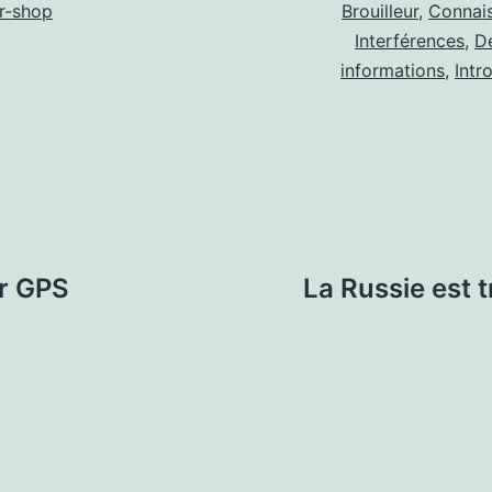
r-shop
Brouilleur
,
Connai
Interférences
,
D
informations
,
Intr
ur GPS
La Russie est t