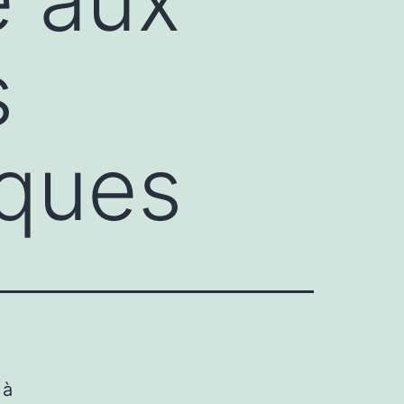
s
iques
 à