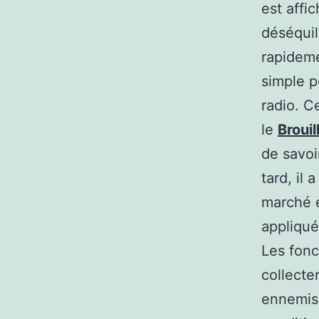
est affi
déséquil
rapidem
simple p
radio. C
le
Broui
de savoi
tard, il 
marché e
appliqué
Les fonc
collecte
ennemis 