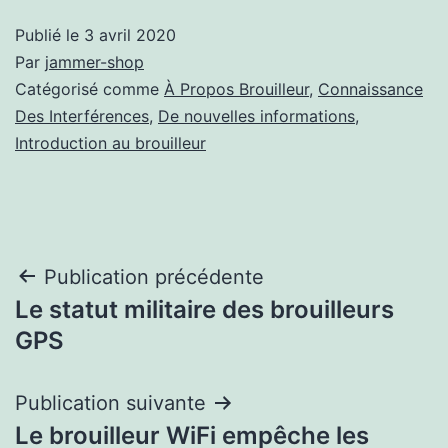
Publié le
3 avril 2020
Par
jammer-shop
Catégorisé comme
À Propos Brouilleur
,
Connaissance
Des Interférences
,
De nouvelles informations
,
Introduction au brouilleur
Navigation
Publication précédente
Le statut militaire des brouilleurs
de
GPS
l’article
Publication suivante
Le brouilleur WiFi empêche les