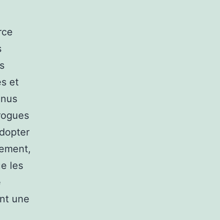
rce
s
s
s et
enus
drogues
adopter
lement,
e les
e
nt une