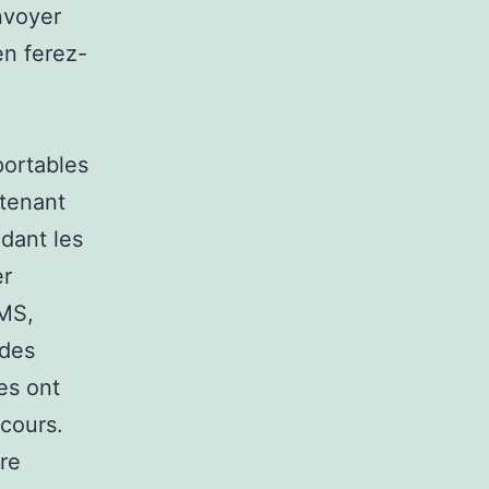
nvoyer
en ferez-
portables
ntenant
ndant les
er
SMS,
 des
ves ont
cours.
tre