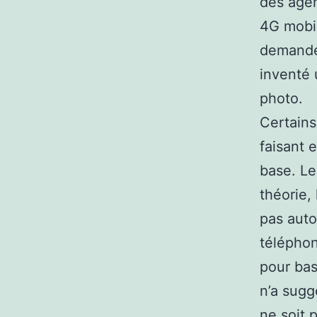
des agen
4G mobil
demande
inventé 
photo.
Certains
faisant 
base. Le
théorie,
pas auto
téléphon
pour bas
n’a sugg
ne soit p