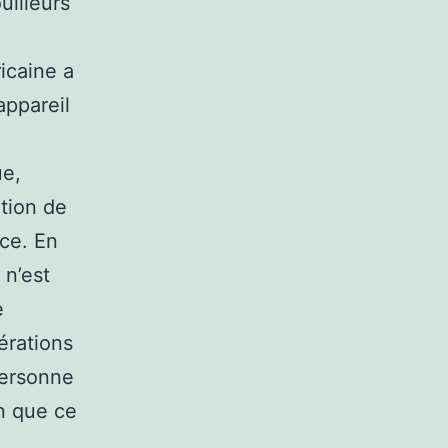
uilleurs
icaine a
appareil
ue,
tion de
nce. En
 n’est
e
érations
personne
en que ce