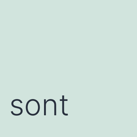
 sont
s