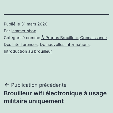
Publié le
31 mars 2020
Par
jammer-shop
Catégorisé comme
À Propos Brouilleur
,
Connaissance
Des Interférences
,
De nouvelles informations
,
Introduction au brouilleur
Navigation
Publication précédente
Brouilleur wifi électronique à usage
de
militaire uniquement
l’article